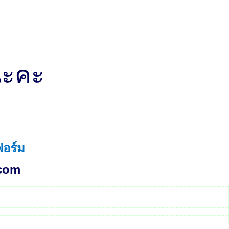
ยนะคะ
ฟอร์ม
otcom