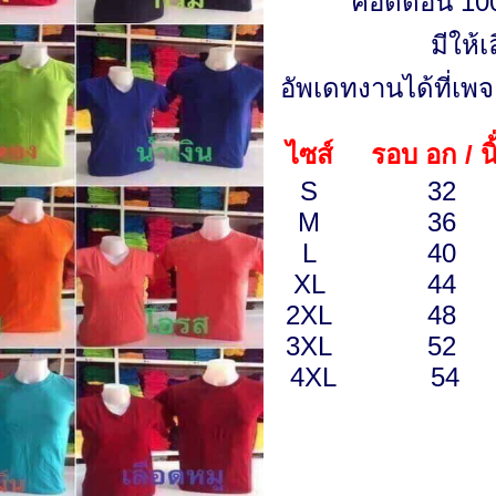
คอตต้อน 100
มีให้
อัพเดทงานได้ที่เ
ไซส์
รอบ อก / นิ้
S
32
M
36
L
40
XL
44
2XL
48
3XL
52
4XL
54