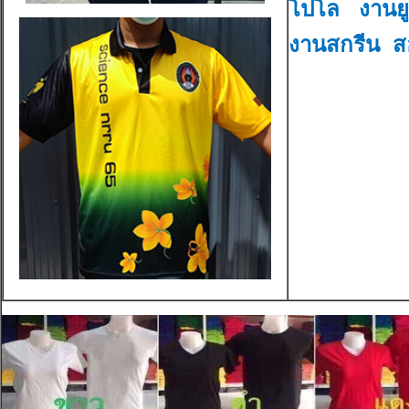
โปโล งานยูน
งานสกรีน ส