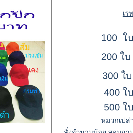
เร
100
ใ
200
ใ
300
ใ
400
ใ
500
ใ
หมวกเปล่า
สั่งจำนวนน้อย สอบถาม