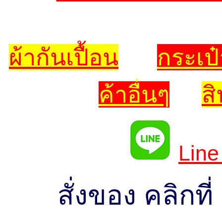
ผ้ากันเปื้อน
กระเป๋
ค้าอื่นๆ
ส
Line
สั่งของ คลิกท