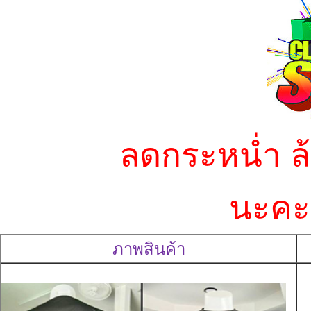
ลดกระหน่ำ ล
นะค
ภาพสินค้า