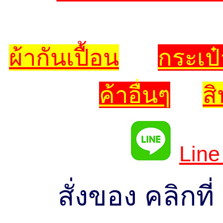
ผ้ากันเปื้อน
กระเป๋
ค้าอื่นๆ
ส
Line
สั่งของ คลิกท